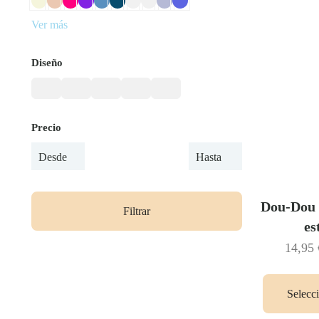
Ver más
Diseño
Precio
Dou-Dou 
Filtrar
es
14,95
Selecc