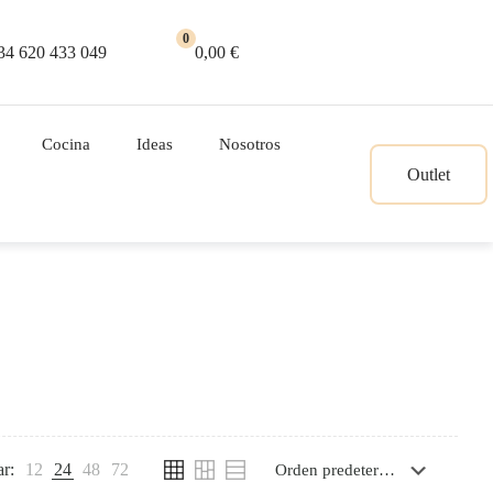
0
34 620 433 049
0,00 €
Cocina
Ideas
Nosotros
Outlet
r:
12
24
48
72