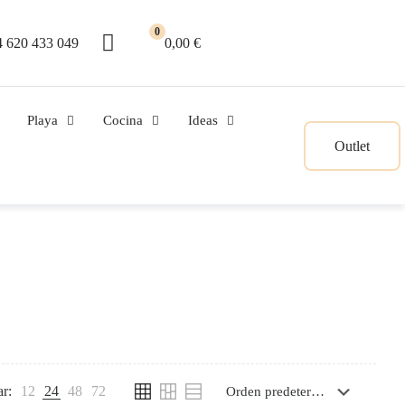
0
 620 433 049
0,00 €
Playa
Cocina
Ideas
Outlet
r:
12
24
48
72