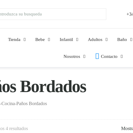
+34
Tienda
Bebe
Infantil
Adultos
Baño
Nosotros
Contacto
os Bordados
-
Cocina
-
Paños Bordados
os 4 resultados
Mostra