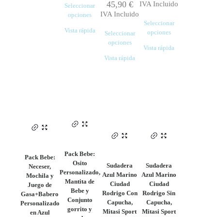
45,90
€
IVA Incluido
Seleccionar
IVA Incluido
opciones
Seleccionar
Vista rápida
opciones
Seleccionar
Este
opciones
Vista rápida
producto
Este
Vista rápida
tiene
producto
múltiples
tiene
variantes.
múltiples
Las
variantes.
opciones
Las
se
opciones
pueden
se
elegir
pueden
en
elegir
la
en
página
la
Pack Bebe:
Pack Bebe:
de
página
Osito
Sudadera
Sudadera
Neceser,
producto
de
Personalizado,
Azul Marino
Azul Marino
Mochila y
producto
Mantita de
Ciudad
Ciudad
Juego de
Bebe y
Rodrigo Con
Rodrigo Sin
Gasa+Babero
Conjunto
Capucha,
Capucha,
Personalizado
gorrito y
Mitasi Sport
Mitasi Sport
en Azul