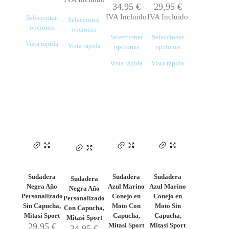
34,95
€
29,95
€
IVA Incluido
IVA Incluido
Seleccionar
Seleccionar
opciones
opciones
Este
Seleccionar
Seleccionar
Este
Vista rápida
Vista rápida
producto
opciones
opciones
producto
tiene
Este
Este
tiene
Vista rápida
Vista rápida
múltiples
producto
producto
múltiples
variantes.
tiene
tiene
variantes.
Las
múltiples
múltiples
Las
opciones
variantes.
variantes.
opciones
se
Las
Las
se
pueden
opciones
opciones
pueden
elegir
se
se
elegir
en
pueden
pueden
en
la
elegir
elegir
la
página
en
en
página
de
la
la
de
producto
página
página
producto
Sudadera
Sudadera
Sudadera
Sudadera
de
de
Negra Año
Azul Marino
Azul Marino
Negra Año
producto
producto
Personalizado
Conejo en
Conejo en
Personalizado
Sin Capucha,
Moto Con
Moto Sin
Con Capucha,
Mitasi Sport
Capucha,
Capucha,
Mitasi Sport
29,95
€
Mitasi Sport
Mitasi Sport
34,95
€