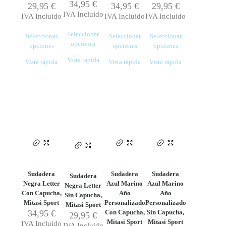
34,95
€
29,95
€
34,95
€
29,95
€
IVA Incluido
IVA Incluido
IVA Incluido
IVA Incluido
Seleccionar
Seleccionar
Seleccionar
Seleccionar
opciones
opciones
opciones
opciones
Este
Este
Este
Este
Vista rápida
Vista rápida
Vista rápida
Vista rápida
producto
producto
producto
producto
tiene
tiene
tiene
tiene
múltiples
múltiples
múltiples
múltiples
variantes.
variantes.
variantes.
variantes.
Las
Las
Las
Las
opciones
opciones
opciones
opciones
se
se
se
se
pueden
pueden
pueden
pueden
elegir
elegir
elegir
elegir
en
en
en
en
la
la
la
la
página
página
página
página
Sudadera
Sudadera
Sudadera
Sudadera
de
de
de
de
Negra Letter
Azul Marino
Azul Marino
Negra Letter
producto
producto
producto
producto
Con Capucha,
Año
Año
Sin Capucha,
Mitasi Sport
Personalizado
Personalizado
Mitasi Sport
34,95
€
Con Capucha,
Sin Capucha,
29,95
€
Mitasi Sport
Mitasi Sport
IVA Incluido
IVA Incluido