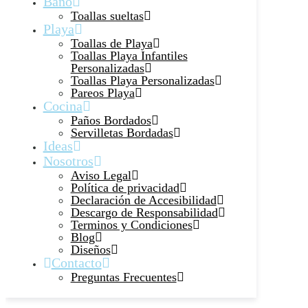
Baño
Toallas sueltas
Playa
Toallas de Playa
Toallas Playa Infantiles
Personalizadas
Toallas Playa Personalizadas
Pareos Playa
Cocina
Paños Bordados
Servilletas Bordadas
Ideas
Nosotros
Aviso Legal
Política de privacidad
Declaración de Accesibilidad
Descargo de Responsabilidad
Terminos y Condiciones
Blog
Diseños
Contacto
Preguntas Frecuentes