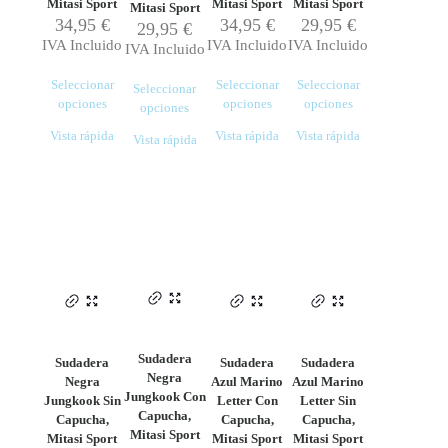
Mitasi Sport
Mitasi Sport
Mitasi Sport
Mitasi Sport
34,95
€
34,95
€
29,95
€
29,95
€
IVA Incluido
IVA Incluido
IVA Incluido
IVA Incluido
Seleccionar
Seleccionar
Seleccionar
Seleccionar
opciones
opciones
opciones
opciones
Este
Este
Este
Este
Vista rápida
Vista rápida
Vista rápida
Vista rápida
producto
producto
producto
producto
tiene
tiene
tiene
tiene
múltiples
múltiples
múltiples
múltiples
variantes.
variantes.
variantes.
variantes.
Las
Las
Las
Las
opciones
opciones
opciones
opciones
se
se
se
se
pueden
pueden
pueden
pueden
elegir
elegir
elegir
elegir
en
en
en
en
la
la
la
la
página
página
página
página
Sudadera
Sudadera
Sudadera
Sudadera
de
de
de
de
Negra
Negra
Azul Marino
Azul Marino
producto
producto
producto
producto
Jungkook Con
Jungkook Sin
Letter Con
Letter Sin
Capucha,
Capucha,
Capucha,
Capucha,
Mitasi Sport
Mitasi Sport
Mitasi Sport
Mitasi Sport