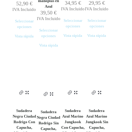
manoplas en
34,95
€
29,95
€
52,90
€
Azul
IVA Incluido
IVA Incluido
IVA Incluido
39,50
€
IVA Incluido
Seleccionar
Seleccionar
Seleccionar
opciones
opciones
opciones
Seleccionar
Este
Este
Este
Vista rápida
Vista rápida
opciones
Vista rápida
producto
producto
producto
Este
tiene
tiene
tiene
Vista rápida
producto
múltiples
múltiples
múltiples
tiene
variantes.
variantes.
variantes.
múltiples
Las
Las
Las
variantes.
opciones
opciones
opciones
Las
se
se
se
opciones
pueden
pueden
pueden
se
elegir
elegir
elegir
pueden
en
en
en
elegir
la
la
la
en
página
página
página
la
de
de
de
página
producto
producto
producto
Sudadera
Sudadera
Sudadera
Sudadera
de
Negra Ciudad
Azul Marino
Azul Marino
Negra Ciudad
producto
Rodrigo Con
Jungkook
Jungkook Sin
Rodrigo Sin
Capucha,
Con Capucha,
Capucha,
Capucha,