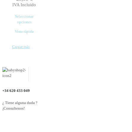
IVA Incluido
Seleccionar
opciones
Este
Vista rápida
producto
tiene
múltiples
Cargar más
variantes.
Las
opciones
se
pueden
elegir
en
la
+34 620 433 049
página
de
¿ Tiene alguna duda ?
producto
¡Consultenos!