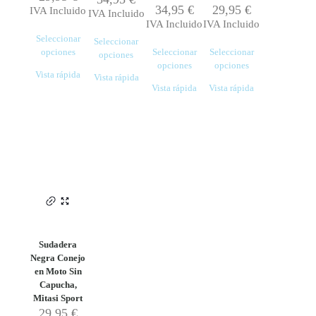
34,95
€
29,95
€
IVA Incluido
IVA Incluido
IVA Incluido
IVA Incluido
Seleccionar
Seleccionar
opciones
Seleccionar
Seleccionar
opciones
Este
opciones
opciones
Este
Vista rápida
Vista rápida
producto
Este
Este
producto
Vista rápida
Vista rápida
tiene
producto
producto
tiene
múltiples
tiene
tiene
múltiples
variantes.
múltiples
múltiples
variantes.
Las
variantes.
variantes.
Las
opciones
Las
Las
opciones
se
opciones
opciones
se
pueden
se
se
pueden
elegir
pueden
pueden
elegir
en
elegir
elegir
en
la
en
en
la
página
la
la
página
de
página
página
de
Sudadera
producto
de
de
producto
Negra Conejo
producto
producto
en Moto Sin
Capucha,
Mitasi Sport
29,95
€