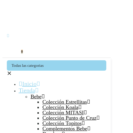
0
Todas las categorias
✕
Inicio
Tienda
Bebe
Colección Estrellitas
Colección Koala
Colección MITASI
Colección Punto de Cruz
Colección Topitos
Complementos Bebe