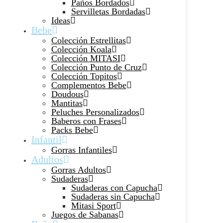
Paños Bordados
Servilletas Bordadas
Ideas
Bebe
Colección Estrellitas
Colección Koala
Colección MITASI
Colección Punto de Cruz
Colección Topitos
Complementos Bebe
Doudous
Mantitas
Peluches Personalizados
Baberos con Frases
Packs Bebe
Infantil
Gorras Infantiles
Adultos
Gorras Adultos
Sudaderas
Sudaderas con Capucha
Sudaderas sin Capucha
Mitasi Sport
Juegos de Sabanas