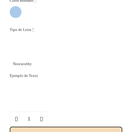
Color Bordado
*
Tipo de Letra
*
Noteworthy
Ejemplo de Texto
Babero
con
chupetero
"Mamá,