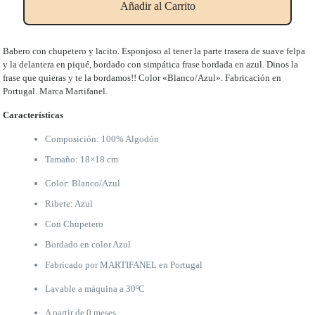
Añadir al Carrito
estás
despedida"
cantidad
Babero con chupetero y lacito. Esponjoso al tener la parte trasera de suave felpa
y la delantera en piqué, bordado con simpática frase bordada en azul. Dinos la
frase que quieras y te la bordamos!! Color «Blanco/Azul». Fabricación en
Portugal. Marca Martifanel.
Características
Composición: 100% Algodón
Tamaño: 18×18 cm
Color: Blanco/Azul
Ribete: Azul
Con Chupetero
Bordado en color Azul
Fabricado por MARTIFANEL en Portugal
Lavable a máquina a 30ºC
A partir de 0 meses