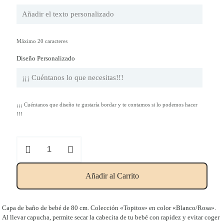
Máximo 20 caracteres
Diseño Personalizado
¡¡¡ Cuéntanos que diseño te gustaría bordar y te contamos si lo podemos hacer
!!!
Capa
de
baño
de
Añadir al Carrito
bebé
de
80
cm
Capa de baño de bebé de 80 cm. Colección «Topitos» en color «Blanco/Rosa».
en
Al llevar capucha, permite secar la cabecita de tu bebé con rapidez y evitar coger