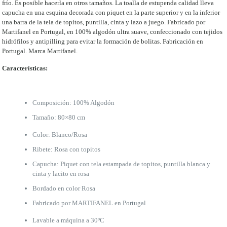
topitos
frío. Es posible hacerla en otros tamaños. La toalla de estupenda calidad lleva
rosa.
capucha en una esquina decorada con piquet en la parte superior y en la inferior
cantidad
una barra de la tela de topitos, puntilla, cinta y lazo a juego. Fabricado por
Martifanel en Portugal, en 100% algodón ultra suave, confeccionado con tejidos
hidrófilos y antipilling para evitar la formación de bolitas. Fabricación en
Portugal. Marca Martifanel.
Características:
Composición: 100% Algodón
Tamaño: 80×80 cm
Color: Blanco/Rosa
Ribete: Rosa con topitos
Capucha: Piquet con tela estampada de topitos, puntilla blanca y
cinta y lacito en rosa
Bordado en color Rosa
Fabricado por MARTIFANEL en Portugal
Lavable a máquina a 30ºC