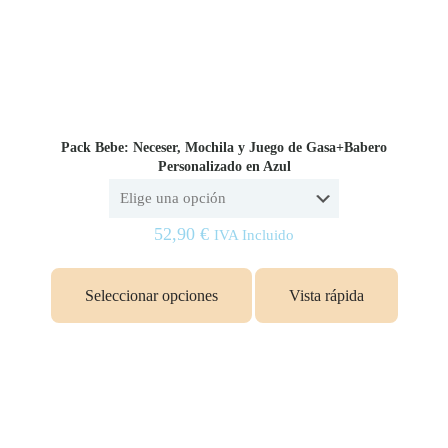
Pack Bebe: Neceser, Mochila y Juego de Gasa+Babero
Personalizado en Azul
52,90
€
IVA Incluido
Este
producto
Seleccionar opciones
Vista rápida
tiene
múltiples
variantes.
Las
opciones
se
pueden
elegir