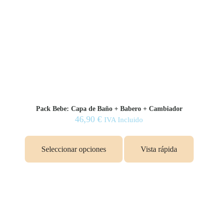
en
la
página
de
producto
Pack Bebe: Capa de Baño + Babero + Cambiador
46,90
€
IVA Incluido
Seleccionar opciones
Vista rápida