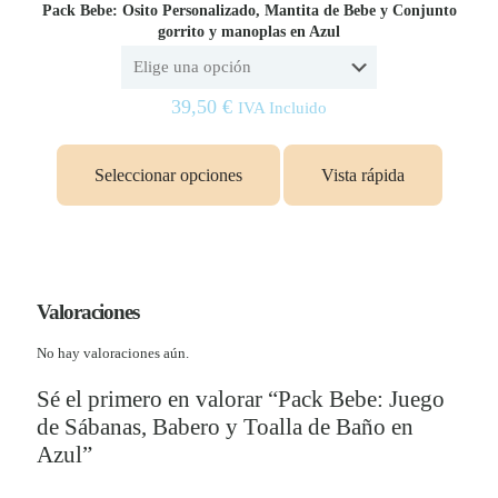
Pack Bebe: Osito Personalizado, Mantita de Bebe y Conjunto
gorrito y manoplas en Azul
39,50
€
IVA Incluido
Este
producto
Seleccionar opciones
Vista rápida
tiene
múltiples
variantes.
Las
opciones
se
pueden
Valoraciones
elegir
en
No hay valoraciones aún.
la
página
Sé el primero en valorar “Pack Bebe: Juego
de
de Sábanas, Babero y Toalla de Baño en
producto
Azul”