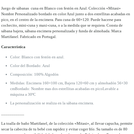
Juego de sábanas cuna en Blanco con festón en Azul. Colección «Mitasi»
Nombre Personalizado bordado en color Azul junto a dos estrellitas acabadas en
pico, en el centro de la encimera. Para cuna de 60×120. Puede hacerse para
cochecito, mini-cuna y maxi-cuna, o a la medida que se requiera. Consta de
sábana bajera, sábana encimera personalizada y funda de almohada. Marca
Martifanel. Fabricado en Portugal.
Característica
Color: Blanco con festón en azul.
Color del Bordado: Azul
Composición: 100% Algodón
Medidas: Encimera 160×100 cm, Bajera 120×60 cm y almohadón 56×30
cmBordado: Nombre mas dos estrellitas acabadas en picoLavable a
máquina a 30ºC
La personalización se realiza en la sábana encimera.
___________
La toalla de baño Martifanel, de la colección «Mitasi», al llevar capucha, permite
secar la cabecita de tu bebé con rapidez y evitar coger frío. Su tamaño es de 80