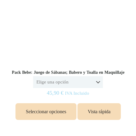
Pack Bebe: Juego de Sábanas; Babero y Toalla en Maquillaje
45,90
€
IVA Incluido
Este
producto
Seleccionar opciones
Vista rápida
tiene
múltiples
variantes.
Las
opciones