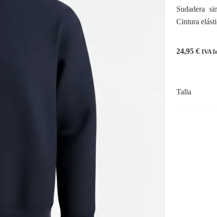
Sudadera si
Cintura elást
24,95
€
IVA I
Talla