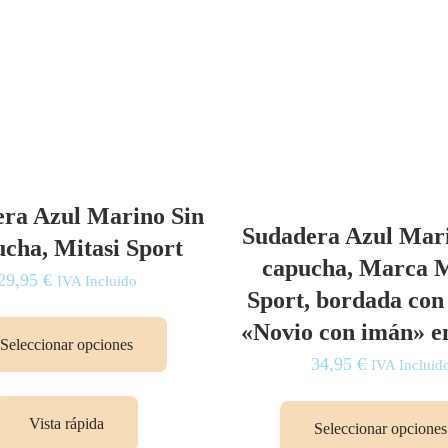
ra Azul Marino Sin
Sudadera Azul Mar
cha, Mitasi Sport
capucha, Marca M
29,95
€
IVA Incluido
Sport, bordada con
Este
«Novio con imán» e
producto
Seleccionar opciones
34,95
€
tiene
IVA Incluid
múltiples
variantes.
Vista rápida
Seleccionar opciones
Las