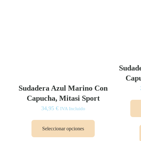
Sudade
Capu
Sudadera Azul Marino Con
Capucha, Mitasi Sport
34,95
€
IVA Incluido
Este
producto
Seleccionar opciones
tiene