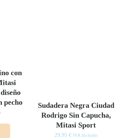
ino con
itasi
 diseño
n pecho
Sudadera Negra Ciudad
o
Rodrigo Sin Capucha,
Este
Mitasi Sport
producto
29,95
€
IVA Incluido