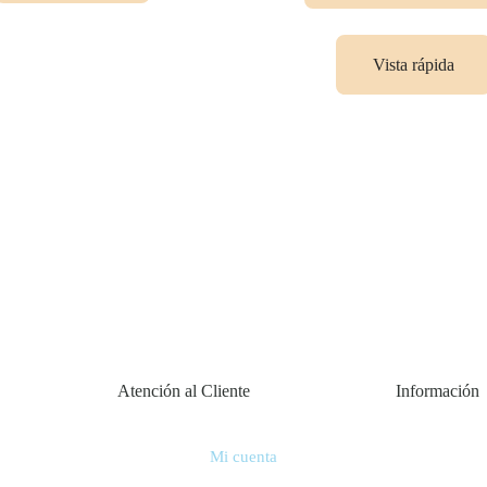
opciones
se
Vista rápida
pueden
elegir
en
la
página
de
producto
Atención al Cliente
Información
Mi cuenta