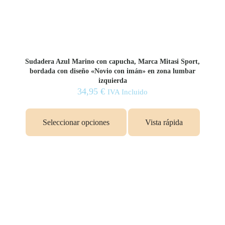
Sudadera Azul Marino con capucha, Marca Mitasi Sport,
bordada con diseño «Novio con imán» en zona lumbar
izquierda
34,95
€
IVA Incluido
Este
producto
Seleccionar opciones
Vista rápida
tiene
múltiples
variantes.
Las
opciones
se
pueden
elegir
en
la
página