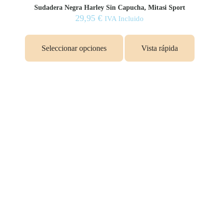
Sudadera Negra Harley Sin Capucha, Mitasi Sport
29,95
€
IVA Incluido
Este
producto
Seleccionar opciones
Vista rápida
tiene
múltiples
variantes.
Las
opciones
se
pueden
elegir
en
la
página
de
producto