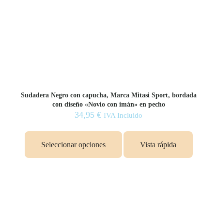
Sudadera Negro con capucha, Marca Mitasi Sport, bordada
con diseño «Novio con imán» en pecho
34,95
€
IVA Incluido
Este
producto
Seleccionar opciones
Vista rápida
tiene
múltiples
variantes.
Las
opciones
se
pueden
elegir