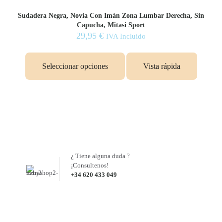
Sudadera Negra, Novia Con Imán Zona Lumbar Derecha, Sin
Capucha, Mitasi Sport
29,95
€
IVA Incluido
Este
producto
Seleccionar opciones
Vista rápida
tiene
múltiples
variantes.
Las
opciones
se
pueden
elegir
en
la
¿ Tiene alguna duda ?
página
¡Consultenos!
de
+34 620 433 049
producto