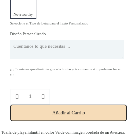
Noteworthy
Seleccione el Tipo de Letra para el Texto Personalizado
Diseño Personalizado
¡¡¡ Cuentanos que diseño te gustaría bordar y te contamos si lo podemos hacer
!!!
Toalla
Infantil
Verde/Morado
"Trus-
Añadir al Carrito
Trus"
cantidad
Toalla de playa infantil en color Verde con imagen bordada de un Avestruz.