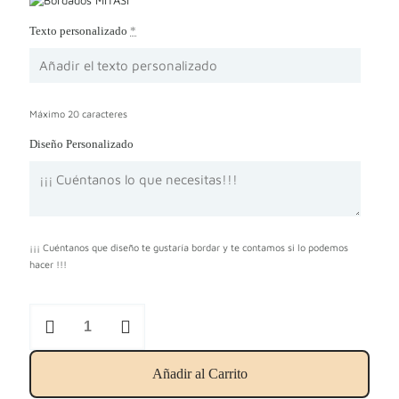
Texto personalizado
*
Máximo 20 caracteres
Diseño Personalizado
¡¡¡ Cuéntanos que diseño te gustaría bordar y te contamos si lo podemos
hacer !!!
Juego
de
gasita
+
Añadir al Carrito
babero
con