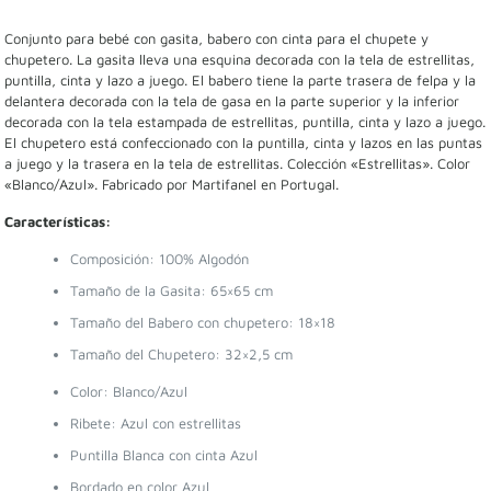
chupetero
Conjunto para bebé con gasita, babero con cinta para el chupete y
colección
chupetero. La gasita lleva una esquina decorada con la tela de estrellitas,
"Estrellitas"
puntilla, cinta y lazo a juego. El babero tiene la parte trasera de felpa y la
Azul
delantera decorada con la tela de gasa en la parte superior y la inferior
cantidad
decorada con la tela estampada de estrellitas, puntilla, cinta y lazo a juego.
El chupetero está confeccionado con la puntilla, cinta y lazos en las puntas
a juego y la trasera en la tela de estrellitas. Colección «Estrellitas». Color
«Blanco/Azul». Fabricado por Martifanel en Portugal.
Características:
Composición: 100% Algodón
Tamaño de la Gasita: 65×65 cm
Tamaño del Babero con chupetero: 18×18
Tamaño del Chupetero: 32×2,5 cm
Color: Blanco/Azul
Ribete: Azul con estrellitas
Puntilla Blanca con cinta Azul
Bordado en color Azul