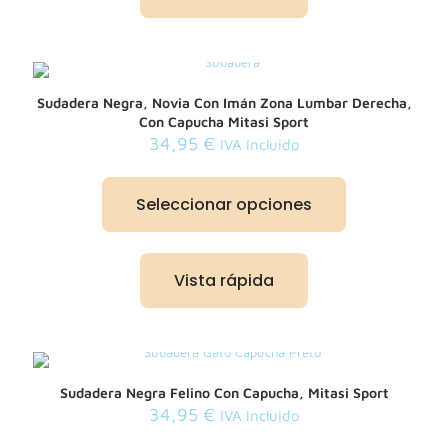
se
pueden
elegir
en
la
Sudadera Negra, Novia Con Imán Zona Lumbar Derecha,
página
Con Capucha Mitasi Sport
de
34,95
€
IVA Incluido
producto
Este
producto
Seleccionar opciones
tiene
múltiples
variantes.
Las
Vista rápida
opciones
se
pueden
elegir
en
la
Sudadera Negra Felino Con Capucha, Mitasi Sport
página
34,95
€
IVA Incluido
de
producto
Este