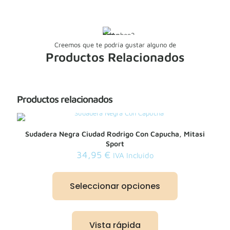
Creemos que te podría gustar alguno de
Productos Relacionados
Productos relacionados
Sudadera Negra Ciudad Rodrigo Con Capucha, Mitasi
Sport
34,95
€
IVA Incluido
Este
producto
Seleccionar opciones
tiene
múltiples
variantes.
Las
Vista rápida
opciones