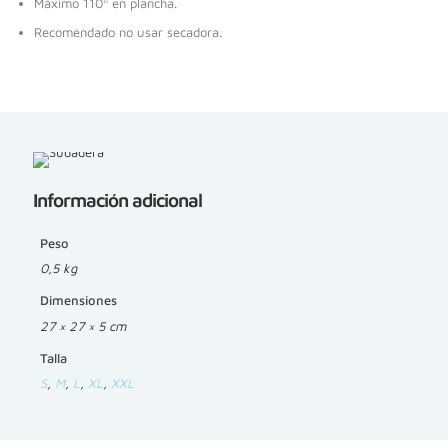
Máximo 110º en plancha.
Recomendado no usar secadora.
Información adicional
Peso
0,5 kg
Dimensiones
27 × 27 × 5 cm
Talla
S
,
M
,
L
,
XL
,
XXL