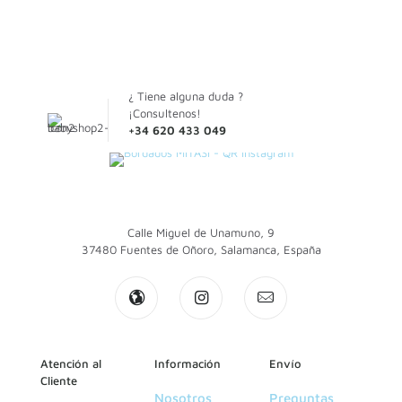
en
la
página
de
producto
¿ Tiene alguna duda ?
¡Consultenos!
+34 620 433 049
Calle Miguel de Unamuno, 9
37480 Fuentes de Oñoro, Salamanca, España
Atención al
Información
Envío
Cliente
Nosotros
Preguntas