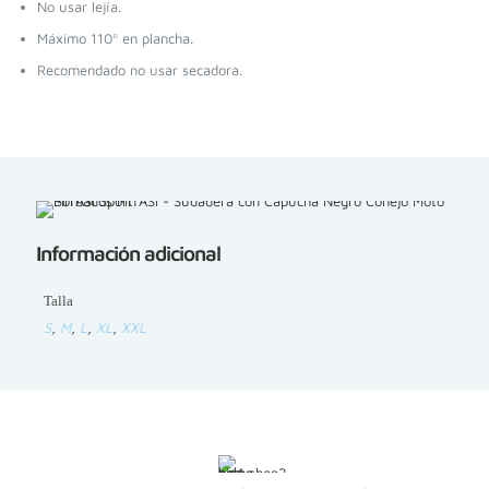
No usar lejía.
Máximo 110º en plancha.
Recomendado no usar secadora.
Información adicional
Talla
S
,
M
,
L
,
XL
,
XXL