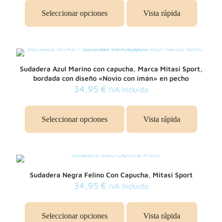
la
producto
página
Seleccionar opciones
Vista rápida
tiene
de
múltiples
producto
variantes.
Las
opciones
se
Sudadera Azul Marino con capucha, Marca Mitasi Sport,
pueden
bordada con diseño «Novio con imán» en pecho
elegir
34,95
€
IVA Incluido
en
la
Este
página
producto
de
Seleccionar opciones
Vista rápida
tiene
producto
múltiples
variantes.
Las
opciones
se
Sudadera Negra Felino Con Capucha, Mitasi Sport
pueden
34,95
€
IVA Incluido
elegir
en
Este
la
producto
página
Seleccionar opciones
Vista rápida
tiene