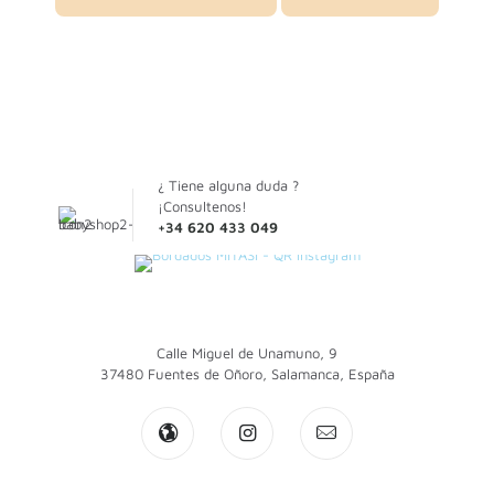
de
múltiples
producto
variantes.
Las
opciones
se
pueden
elegir
en
la
¿ Tiene alguna duda ?
página
¡Consultenos!
de
+34 620 433 049
producto
Calle Miguel de Unamuno, 9
37480 Fuentes de Oñoro, Salamanca, España