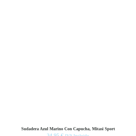
la
página
de
producto
Sudadera Azul Marino Con Capucha, Mitasi Sport
34,95
€
IVA Incluido