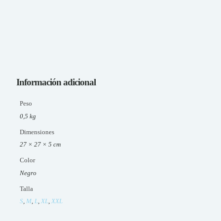
Información adicional
Peso
0,5 kg
Dimensiones
27 × 27 × 5 cm
Color
Negro
Talla
S
,
M
,
L
,
XL
,
XXL