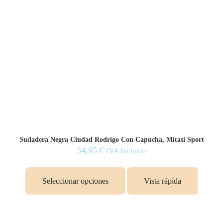
Sudadera Negra Ciudad Rodrigo Con Capucha, Mitasi Sport
34,95
€
IVA Incluido
Este
producto
Seleccionar opciones
Vista rápida
tiene
múltiples
variantes.
Las
opciones