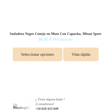
Sudadera Negro Conejo en Moto Con Capucha, Mitasi Sport
34,95
€
IVA Incluido
Este
producto
Seleccionar opciones
Vista rápida
tiene
múltiples
variantes.
Las
opciones
se
pueden
elegir
en
la
¿ Tiene alguna duda ?
página
¡Consultenos!
de
+34 620 433 049