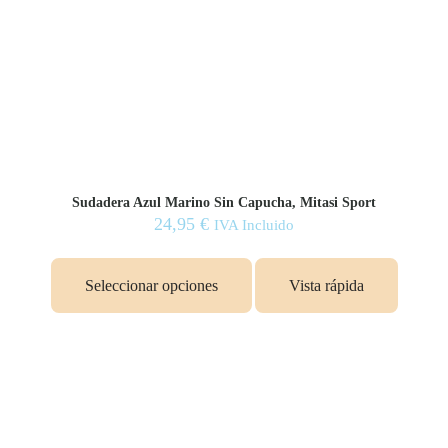
Sudadera Azul Marino Sin Capucha, Mitasi Sport
24,95
€
IVA Incluido
Este
producto
Seleccionar opciones
Vista rápida
tiene
múltiples
variantes.
Las
opciones
se
pueden
elegir
en