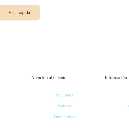
múltiples
variantes.
Vista rápida
Las
opciones
se
pueden
elegir
en
la
página
Atención al Cliente
Información
de
producto
Mi cuenta
Pedidos
Direcciones