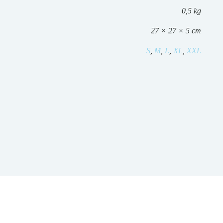
0,5 kg
27 × 27 × 5 cm
S
,
M
,
L
,
XL
,
XXL