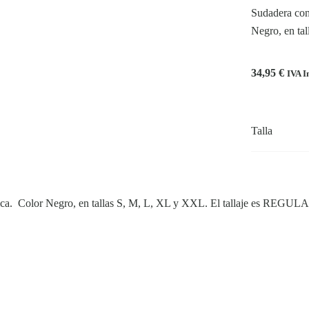
Sudadera con 
Negro, en ta
34,95
€
IVA I
Talla
ástica. Color Negro, en tallas S, M, L, XL y XXL. El tallaje es REGU