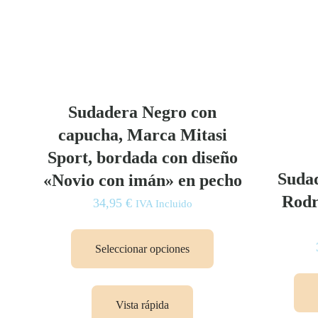
Sudadera Negro con
capucha, Marca Mitasi
Sport, bordada con diseño
Suda
«Novio con imán» en pecho
Rodr
34,95
€
IVA Incluido
Este
producto
Seleccionar opciones
tiene
múltiples
variantes.
Vista rápida