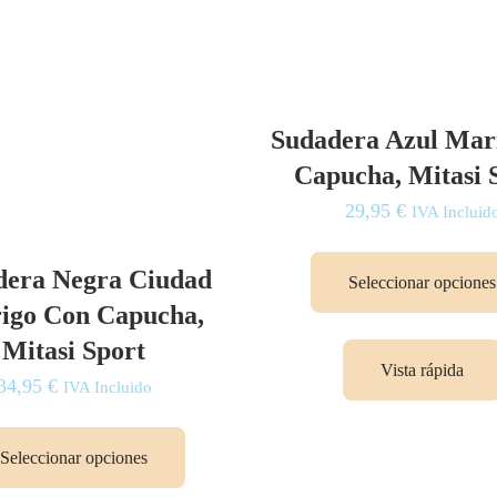
Sudadera Azul Mar
Capucha, Mitasi 
29,95
€
IVA Incluid
dera Negra Ciudad
Seleccionar opciones
igo Con Capucha,
Mitasi Sport
Vista rápida
34,95
€
IVA Incluido
Este
producto
Seleccionar opciones
tiene