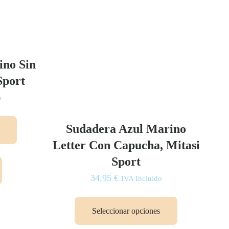
ino Sin
Sport
o
Este
Sudadera Azul Marino
producto
tiene
Letter Con Capucha, Mitasi
múltiples
Sport
variantes.
34,95
€
IVA Incluido
Las
opciones
Este
se
producto
Seleccionar opciones
pueden
tiene