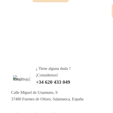
Las
opciones
se
pueden
elegir
en
la
página
de
producto
¿ Tiene alguna duda ?
¡Consultenos!
+34 620 433 049
Calle Miguel de Unamuno, 9
37480 Fuentes de Oñoro, Salamanca, España